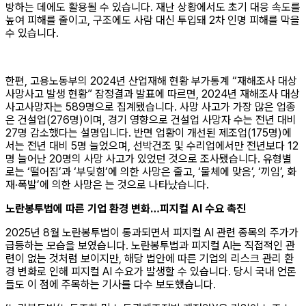
방하는 데에도 활용될 수 있습니다. 재난 상황에서도 초기 대응 속도를
높여 피해를 줄이고, 구조에도 사람 대신 투입돼 2차 인명 피해를 막을
수 있습니다.
한편, 고용노동부의 2024년 산업재해 현황 부가통계 “재해조사 대상
사망사고 발생 현황” 잠정결과 발표에 따르면, 2024년 재해조사 대상
사고사망자는 589명으로 집계됐습니다. 사망 사고가 가장 많은 업종
은 건설업(276명)이며, 경기 영향으로 건설업 사망자 수는 전년 대비
27명 감소했다는 설명입니다. 반면 업황이 개선된 제조업(175명)에
서는 전년 대비 5명 늘었으며, 선박건조 및 수리업에서만 전년보다 12
명 늘어난 20명의 사망 사고가 있었던 것으로 조사됐습니다. 유형별
로는 ‘떨어짐’과 ‘부딪힘’에 의한 사망은 줄고, ‘물체에 맞음’, ‘끼임’, 화
재·폭발’에 의한 사망은 는 것으로 나타났습니다.
노란봉투법에 따른 기업 환경 변화…피지컬 AI 수요 촉진
2025년 8월 노란봉투법이 통과되면서 피지컬 AI 관련 종목의 주가가
급등하는 모습을 보였습니다. 노란봉투법과 피지컬 AI는 직접적인 관
련이 없는 것처럼 보이지만, 해당 법안에 따른 기업의 리스크 관리 환
경 변화로 인해 피지컬 AI 수요가 발생할 수 있습니다. 당시 국내 언론
들도 이 점에 주목하는 기사를 다수 보도했습니다.