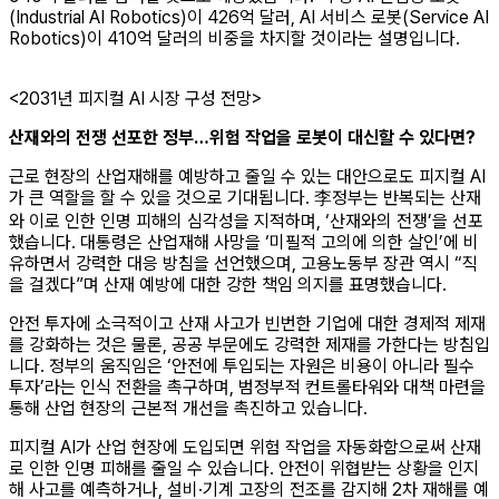
(Industrial AI Robotics)이 426억 달러, AI 서비스 로봇(Service AI
Robotics)이 410억 달러의 비중을 차지할 것이라는 설명입니다.
<2031년 피지컬 AI 시장 구성 전망>
산재와의 전쟁 선포한 정부…위험 작업을 로봇이 대신할 수 있다면?
근로 현장의 산업재해를 예방하고 줄일 수 있는 대안으로도 피지컬 AI
가 큰 역할을 할 수 있을 것으로 기대됩니다. 李정부는 반복되는 산재
와 이로 인한 인명 피해의 심각성을 지적하며, ‘산재와의 전쟁’을 선포
했습니다. 대통령은 산업재해 사망을 ‘미필적 고의에 의한 살인’에 비
유하면서 강력한 대응 방침을 선언했으며, 고용노동부 장관 역시 “직
을 걸겠다”며 산재 예방에 대한 강한 책임 의지를 표명했습니다.
안전 투자에 소극적이고 산재 사고가 빈번한 기업에 대한 경제적 제재
를 강화하는 것은 물론, 공공 부문에도 강력한 제재를 가한다는 방침입
니다. 정부의 움직임은 ‘안전에 투입되는 자원은 비용이 아니라 필수
투자’라는 인식 전환을 촉구하며, 범정부적 컨트롤타워와 대책 마련을
통해 산업 현장의 근본적 개선을 촉진하고 있습니다.
피지컬 AI가 산업 현장에 도입되면 위험 작업을 자동화함으로써 산재
로 인한 인명 피해를 줄일 수 있습니다. 안전이 위협받는 상황을 인지
해 사고를 예측하거나, 설비·기계 고장의 전조를 감지해 2차 재해를 예