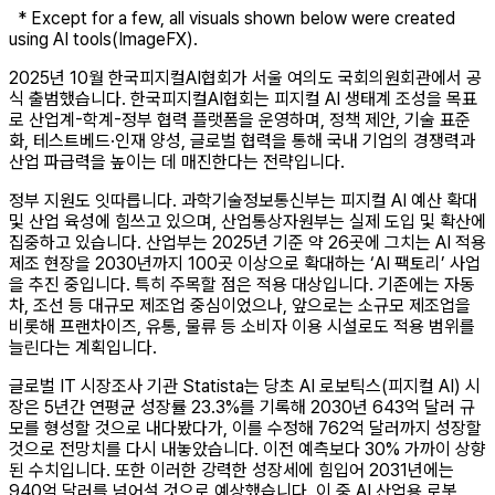
* Except for a few, all visuals shown below were created
using AI tools(ImageFX).
2025년 10월 한국피지컬AI협회가 서울 여의도 국회의원회관에서 공
식 출범했습니다. 한국피지컬AI협회는 피지컬 AI 생태계 조성을 목표
로 산업계-학계-정부 협력 플랫폼을 운영하며, 정책 제안, 기술 표준
화, 테스트베드·인재 양성, 글로벌 협력을 통해 국내 기업의 경쟁력과
산업 파급력을 높이는 데 매진한다는 전략입니다.
정부 지원도 잇따릅니다. 과학기술정보통신부는 피지컬 AI 예산 확대
및 산업 육성에 힘쓰고 있으며, 산업통상자원부는 실제 도입 및 확산에
집중하고 있습니다. 산업부는 2025년 기준 약 26곳에 그치는 AI 적용
제조 현장을 2030년까지 100곳 이상으로 확대하는 ‘AI 팩토리’ 사업
을 추진 중입니다. 특히 주목할 점은 적용 대상입니다. 기존에는 자동
차, 조선 등 대규모 제조업 중심이었으나, 앞으로는 소규모 제조업을
비롯해 프랜차이즈, 유통, 물류 등 소비자 이용 시설로도 적용 범위를
늘린다는 계획입니다.
글로벌 IT 시장조사 기관 Statista는 당초 AI 로보틱스(피지컬 AI) 시
장은 5년간 연평균 성장률 23.3%를 기록해 2030년 643억 달러 규
모를 형성할 것으로 내다봤다가, 이를 수정해 762억 달러까지 성장할
것으로 전망치를 다시 내놓았습니다. 이전 예측보다 30% 가까이 상향
된 수치입니다. 또한 이러한 강력한 성장세에 힘입어 2031년에는
940억 달러를 넘어설 것으로 예상했습니다. 이 중 AI 산업용 로봇