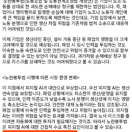
‘노란봉투법(노동조합 및 노동관계조정법 개정안)’은 기업이 노조·노
동를 상대로 한 과도한 손해배상 청구를 제한하는 법안입니다. 즉, 파
업이나 쟁의행위로 발생한 손실에 대해 기업이 노조나 노동자 개인에
게 큰 책임을 묻지 못하도록 제한하는 것인데요. 기업 입장에서 보면,
노동 분쟁으로 인한 생산 차질 위험을 기존처럼 법적 소송으로 대응하
기 어려워진 것입니다.
이제 기업은 생산라인 중단, 설비 가동 중단 등 파업의 영향을 더 크게
고려해야 할 것으로 예상됩니다. 파업 시 임시 인력을 투입하는 것도
미숙한 노동 숙련도로 인한 안전사고 위험이 증가할 수 있으므로 함부
로 결정할 수 있는 방안이 아닐 것입니다. 과거처럼 손해배상 청구 등
으로 리스크를 상쇄하는 것도 어려워졌다고 볼 수 있습니다.
<노란봉투법 시행에 따른 시장 환경 변화>
이 지점에서 피지컬 AI가 대안으로 부상합니다. 우선 피지컬 AI는 생산
연속성을 보장합니다. 파업 상황에서도 최소한의 생산/운영을 유지할
수 있으며, 인력 의존도가 낮을수록 노사 분쟁이 생산성에 미치는 영향
도 축소된다는 논리입니다. 안전한 대체 노동이라는 점도 강조됩니다.
파업 상황에 비숙련 인력을 투입하면 사고 위험이 높아집니다. 피지컬
AI는 이러한 위험을 낮추는 효과를 가져옵니다. 결국 노사 리스크를 줄
이려면 자동화에 대한 투자가 필요해지는 것이죠. 따라서 노란봉투법
은 피지컬 AI에 대한 간접적 수요 촉진 요인이라고 볼 수 있습니다.